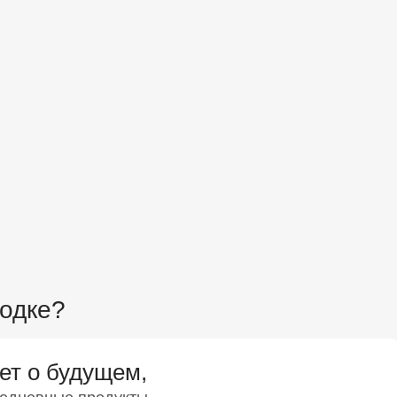
ходке?
ет о будущем,