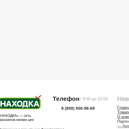
Телефон
Нав
с 9:00 до 22:00
Главн
8 (800) 600-96-69
Товар
«НАХОДКА» — сеть
О ком
магазинов низких цен
Парт
— Ар