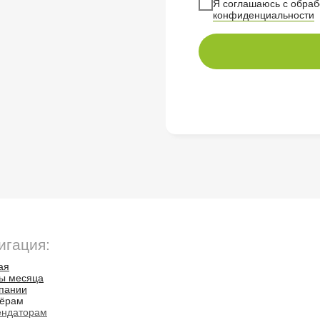
Я соглашаюсь с обра
конфиденциальности
игация:
ая
ы месяца
пании
нёрам
ендаторам