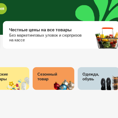
ия
Честные цены на все товары
Без маркетинговых уловок и сюрпризов
на кассе
ские
Сезонный
Одежда,
ары
товар
обувь