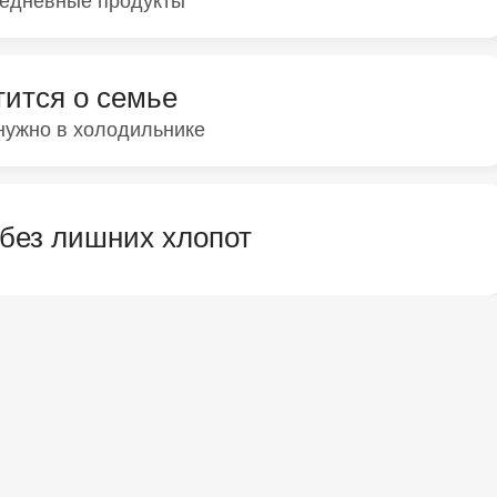
седневные продукты
тится о семье
о нужно в холодильнике
 без лишних хлопот